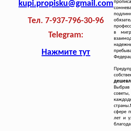
kupi.propisku@gmail.com
пропис
сомнева
подлин
Тел. 7-937-796-30-96
обязат
професс
в мигр
Telegram:
взаимод
надежн
Нажмите тут
пребыва
Федерац
Предуп
собстве
дешевле
Выбрав 
советы
каждод
страны
сфере 
лет и у
благода