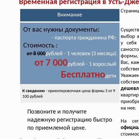
Временная регистрация в Усть-Дже
Страниц
Внимание
От вас нужны документы:
Существ
выбор а
- паспорта гражданина РФ;
у себя
Стоимость :
самосто
от 8 000
рублей - 1 человек (3 месяца)
формы, 
от 7 000
Вас, ка
рублей - 1 взрослый
собстве
Бесплатно
Уважаем
дети
собств
дешевл
К сведению
- ориентировочная цена
формы 3 от 9
кварти
100 рублей
приобре
на нее.
Позвоните и получите
надежную регистрацию быстро
На сег
по приемлемой цене.
официа
стоимос