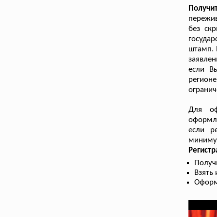
Получи
пережив
без скр
государ
штамп. 
заявле
если В
регион
огранич
Для оф
оформле
если р
минимум
Регист
Получ
Взять
Оформ